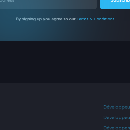
By signing up you agree to our
Terms & Conditions
Développeu
Développeur
Développem